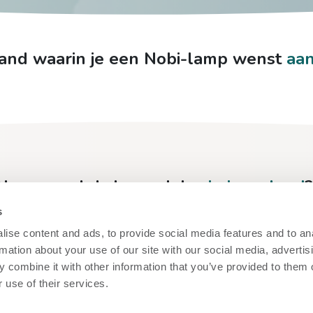
 land waarin je een Nobi-lamp wenst
aan
Nog geen lokale verdeler
in jouw land
s
 in ons contactformulier en een Nobi-collega neemt sne
ise content and ads, to provide social media features and to an
rmation about your use of our site with our social media, advertis
Contacteer ons
 combine it with other information that you’ve provided to them o
 use of their services.