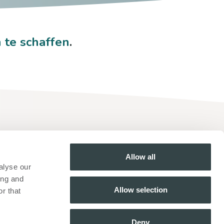
 te schaffen
.
?
l contact met je op.
Allow all
alyse our
ing and
Allow selection
r that
Deny