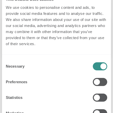
Deze notificaties vind je rechtsboven in de app, net
We use cookies to personalise content and ads, to
als het inloggen en de accountinstellingen.
provide social media features and to analyse our traffic.
We also share information about your use of our site with
our social media, advertising and analytics partners who
may combine it with other information that you’ve
provided to them or that they’ve collected from your use
of their services.
Consent
Klik hier voor extra informatie
Necessary
Selection
Preferences
Wizard voor
nieuwe bewoners
Met de introductie van de bewoner-wizard
Statistics
verschuiven we de focus van wooneenheden naar
individuele bewoners, waardoor alle instellingen nu