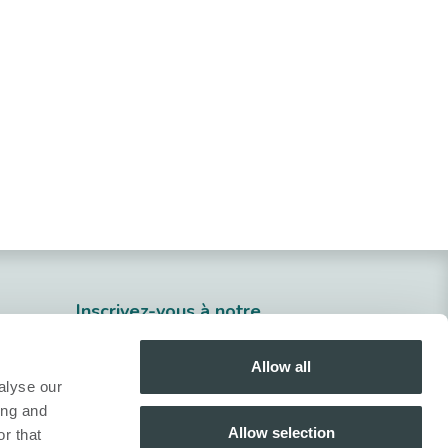
Inscrivez-vous à notre
newsletter​
Allow all
ue
S'inscrire
alyse our
ing and
Suivez-nous !
Allow selection
r that