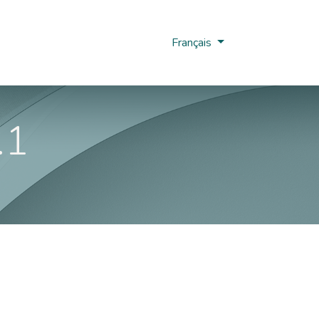
us
Nobi Hub
Français
.1