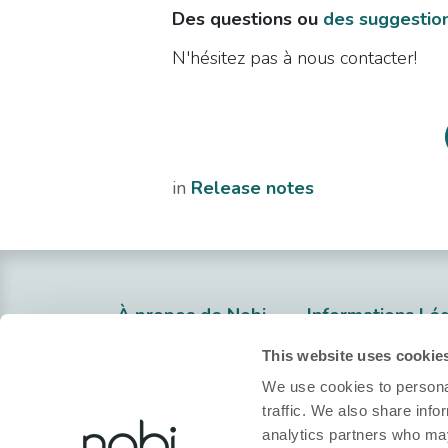
Des questions ou
des suggestio
N'hésitez pas à nous contacter!
in
Release notes
À propos de Nobi
​Informations Lé
About Nobi
Politique de confi
This website uses cookie
Contact
Politique de cook
We use cookies to personal
traffic. We also share info
Nobi Pressroom
Declaration de co
analytics partners who may