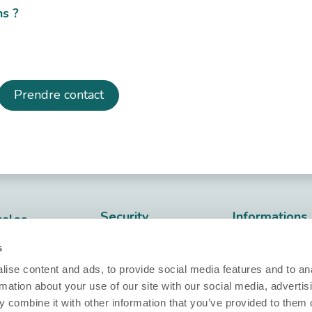
ns ?
Prendre contact
Security
Informations
gales
techniques
Nobi Trust Center
dentialité
s
Fiche techniq
Développement
ies
ise content and ads, to provide social media features and to an
Release notes
de projet
rmation about your use of our site with our social media, advertis
nfidentialité
 combine it with other information that you’ve provided to them o
Questions ?