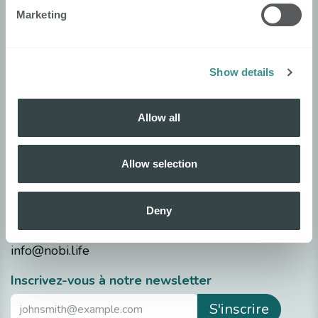
Marketing
Security
Nobi Trust Center
Show details
Développement de projet
Nobi dans votre projet
Allow all
Informations techniques
Allow selection
Fiche technique
Release notes
Deny
Questions ?
info@nobi.life
Inscrivez-vous à notre newsletter​
S'inscrire