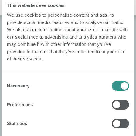
This website uses cookies
We use cookies to personalise content and ads, to
provide social media features and to analyse our traffic.
We also share information about your use of our site with
À propos de Nobi
our social media, advertising and analytics partners who
About Nobi
may combine it with other information that you’ve
provided to them or that they’ve collected from your use
Contact
of their services.
Nobi Pressroom
Brochure de Nobi
Consent
Necessary
Selection
​Informations Légales
Politique de confidentialité
Preferences
Politique de cookies
Declaration de confidentialité
Statistics
Conditions générales​