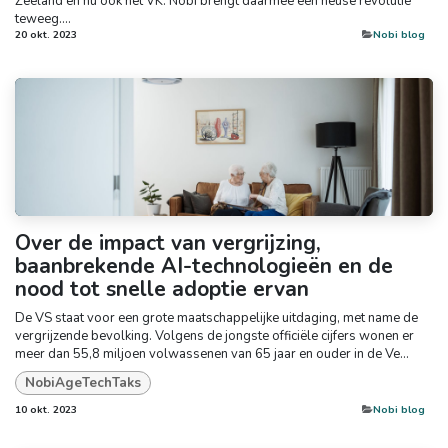
Zeeland en nu ook het VK. Nobi brengt daarmee een heuse revolutie
teweeg....
20 okt. 2023
​Nobi blog
Over de impact van vergrijzing,
baanbrekende AI-technologieën en de
nood tot snelle adoptie ervan
De VS staat voor een grote maatschappelijke uitdaging, met name de
vergrijzende bevolking. Volgens de jongste officiële cijfers wonen er
meer dan 55,8 miljoen volwassenen van 65 jaar en ouder in de Ve...
NobiAgeTechTaks
10 okt. 2023
​Nobi blog