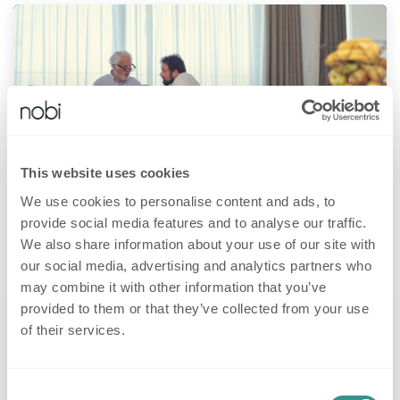
Aantal dodelijke valincidenten stijgt
drastisch
This website uses cookies
Auteur: Roeland Pelgrims, CEO en mede-oprichter van Nobi Het aantal
We use cookies to personalise content and ads, to
Nederlanders dat overlijdt na een val is vorig jaar met maar liefst 15
provide social media features and to analyse our traffic.
procent gestegen. Dat blijkt uit nieuwe cijfers van het Neder...
We also share information about your use of our site with
5 okt. 2023
​Nobi blog
our social media, advertising and analytics partners who
may combine it with other information that you’ve
provided to them or that they’ve collected from your use
of their services.
Consent