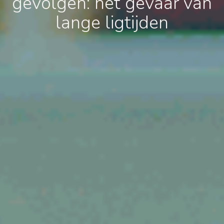
gevolgen: het gevaar van
lange ligtijden