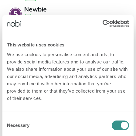
Newbie
punt
s
1
Badges
This website uses cookies
Naast het verwerven van reputatie met je
We use cookies to personalise content and ads, to
vragen en antwoorden, ontvang je badges
provide social media features and to analyse our traffic.
omdat je zeer behulpzaam bent.
Badges
We also share information about your use of our site with
our social media, advertising and analytics partners who
verschijnen op je profielpagina en in je
may combine it with other information that you’ve
berichten.
provided to them or that they’ve collected from your use
of their services.
33
Ga
Registreer op het
van
toegekende
platform
start
gebruikers
Consent
32
Necessary
Selection
Voltooi een cursus
Supergebruiker
toegekende