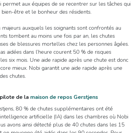
qui permet aux équipes de se recentrer sur les tâches qui
e bien-être et le bonheur des résidents.
s majeurs auxquels les soignants sont confrontés au
ts tombent au moins une fois par an, les chutes
auses de blessures mortelles chez les personnes âgées.
as aidées dans l’heure courent 50 % de risques
es six mois. Une aide rapide après une chute est donc
encore mieux. Nobi garantit une aide rapide après une
 des chutes.
 pilote de la
maison de repos Gerstjens
stjens, 80 % de chutes supplémentaires ont été
intelligence artificielle (IA) dans les chambres où Nobi
nous avons ainsi détecté plus de 40 chutes dans les 15
nt en moyenne été aidés dans les 90 secondes. Pour