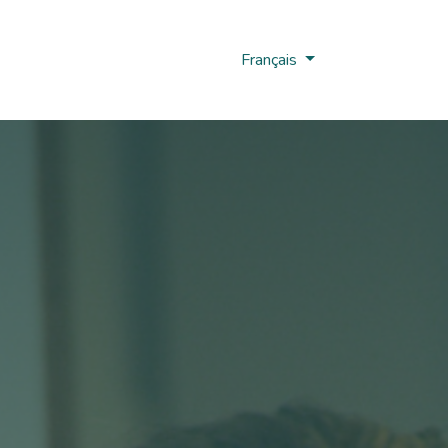
us
Nobi Hub
Français