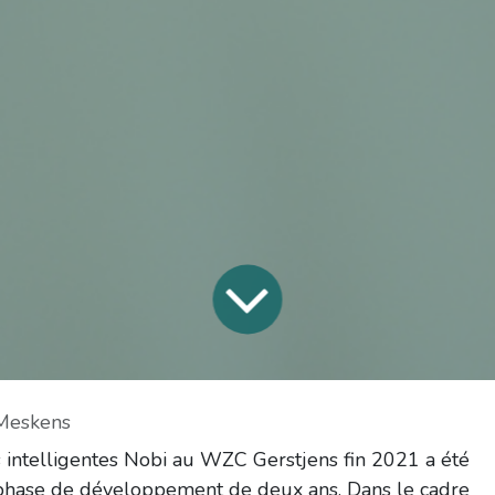
 Meskens
intelligentes Nobi au WZC Gerstjens fin 2021 a été
hase de développement de deux ans. Dans le cadre