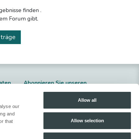
rgebnisse finden
.
sem Forum gibt.
iträge
aten
​Abonnieren Sie unseren
Newsletter
Allow all
Anmelden
alyse our
ing and
Folgen Sie uns!
Allow selection
r that