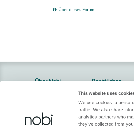
Über dieses Forum
Über Nobi
Rechtliches
Over Ons
Datenschutzerkl
This website uses cookie
Contacteer Ons!
Cookie-Politik
We use cookies to personal
traffic. We also share info
Nobi Pressroom
Konformitätserkl
analytics partners who may
Nobi Broschüre
Allgemeine
they’ve collected from your
Geschäftsbeding