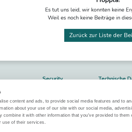
Es tut uns leid, wir konnten keine E
Weil es noch keine Beiträge in die
Zurück zur Liste der Be
Security
Technische D
Nobi Trust Center
Datenblätter
ärung
s
Projektentwicklung
Release notes
ise content and ads, to provide social media features and to an
rmation about your use of our site with our social media, advertis
Fragen?
ärung
Nobi in Ihrem
 combine it with other information that you’ve provided to them o
Projekt
 use of their services.
info@nobi.life
ungen