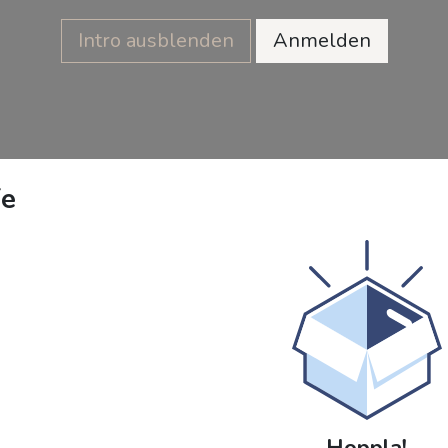
Intro ausblenden
Anmelden
fe
Hoppla!