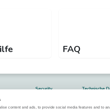
ilfe
FAQ
Security
Technische D
Nobi Trust Center
Datenblätter
ärung
s
Projektentwicklung
Release notes
ise content and ads, to provide social media features and to an