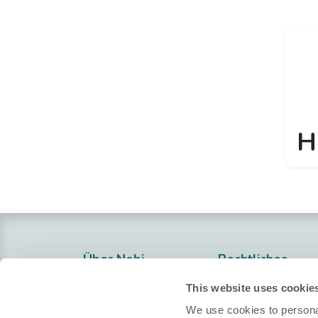
H
Über Nobi
Rechtliches
Over Ons
Datenschutzerkl
This website uses cookie
Contacteer Ons!
Cookie-Politik
We use cookies to personal