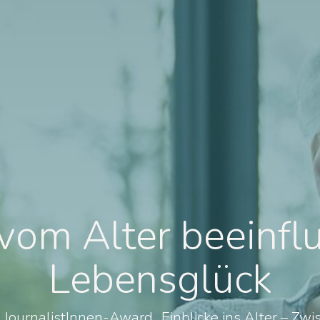
vom Alter beeinfl
Lebensglück
ng JournalistInnen-Award „Einblicke ins Alter – Z