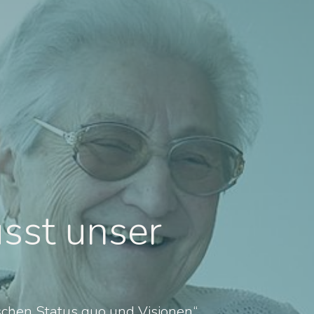
usst unser
wischen Status quo und Visionen“