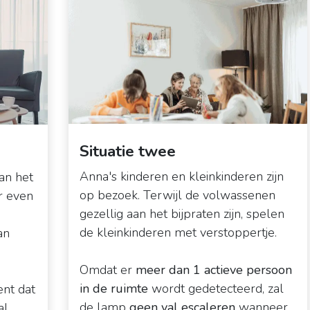
Situatie twee
Anna's kinderen en kleinkinderen zijn
aan het
op bezoek. Terwijl de volwassenen
r even
gezellig aan het bijpraten zijn, spelen
de kleinkinderen met verstoppertje.
an
Omdat er
meer dan 1 actieve persoon
in de ruimte
wordt gedetecteerd, zal
nt dat
de lamp
geen val escaleren
wanneer
al