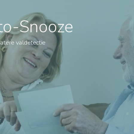
uto-Snooze
tere valdetectie