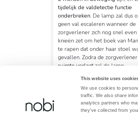
tijdelijk de valdetectie functie
onderbreken
. De lamp zal dus 
geen val escaleren wanneer de
zorgverlener zich nog snel even
knieën zet om het boek van Mar
te rapen dat onder haar stoel w
gevallen. Zodra de zorgverlener
ruimte verlaat
zal de lamp
automatisch de
valdetectie funct
This website uses cookie
hervatten
.
We use cookies to personal
traffic. We also share info
analytics partners who may
they’ve collected from your
Waarom is dit
interessant
?
Zowel voor de bewoner als voor z