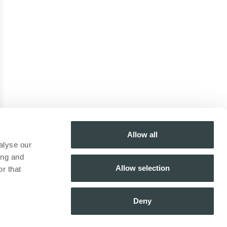
Allow all
alyse our
ing and
Allow selection
r that
Deny