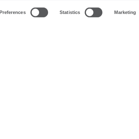
Preferences
Statistics
Marketing
en residenten van woonzorgcentra
ngewenste escalaties meer opstarten, bijvoorbeeld
rond aan het spelen zijn.
 helpen of bezoeken van bewoners geen valse
ordat ze bijvoorbeeld op de knieën kousen aandoen of
e kast. Zo kunnen zij ongestoord hun werk doen.
zal enkel automatisch snoozen wanneer het
wee actieve personen in de ruimte zijn.
Bij