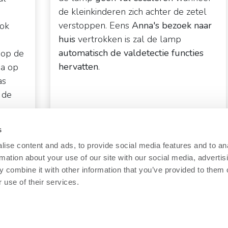
de kleinkinderen zich achter de zetel
verstoppen. Eens
Anna's bezoek naar
ook
huis
vertrokken is zal de lamp
automatisch de valdetectie functies
 op de
hervatten
.
ia op
as
 de
ies
s
ise content and ads, to provide social media features and to an
rmation about your use of our site with our social media, advertis
 combine it with other information that you’ve provided to them o
 use of their services.
orgverleners zal de Auto-Snooze feature het verschil