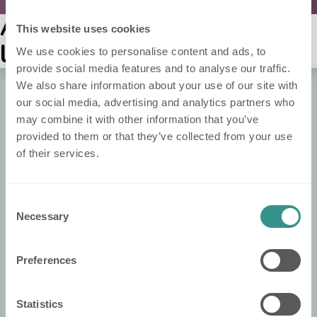
Aucun classement pour
This website uses cookies
l'instant :(
We use cookies to personalise content and ads, to
provide social media features and to analyse our traffic.
We also share information about your use of our site with
our social media, advertising and analytics partners who
À propos de Nobi
may combine it with other information that you’ve
About Nobi
provided to them or that they’ve collected from your use
of their services.
Contact
Nobi Pressroom
Consent
Brochure de Nobi
Necessary
Selection
​Informations Légales
Preferences
Politique de confidentialité
Politique de cookies
Statistics