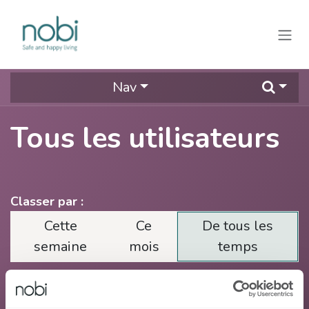
Se rendre au contenu
Nav
Tous les utilisateurs
Classer par :
Cette
Ce
De tous les
semaine
mois
temps