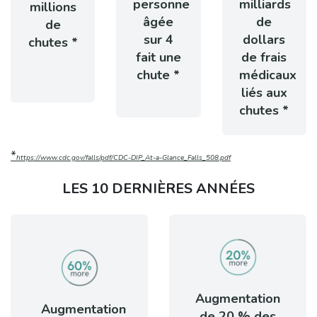
personne
milliards
millions
âgée
de
de
sur 4
dollars
chutes *
fait une
de frais
chute *
médicaux
liés aux
chutes *
*
https://www.cdc.gov/falls/pdf/CDC-DIP_At-a-Glance_Falls_508.pdf
LES 10 DERNIÈRES ANNÉES​
Augmentation
Augmentation
de 20 % des