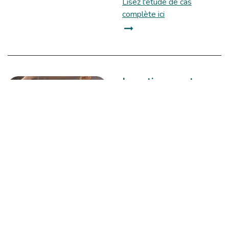
Lisez l'étude de cas
complète ici
Investissement
stratégique et
progressif dans l'IA
Groupe de soins « Zusters Van
Berlaar », Berlaar (Belgique)
Au sein du Care Group «
Zusters Van Berlaar »,
l'installation de 12 systèmes
Nobi au Residential Care
Centre Sint-Margharatha a
débuté en 2022 avec des
résidents présentant un risque
élevé de chute. Les excellents