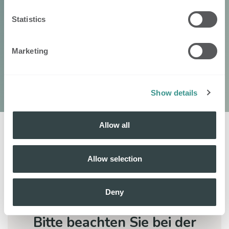
Statistics
Marketing
Show details
Allow all
Auf dieser Seite finden Sie ausführliche Video-
Tutorials und eine Schritt-für-Schritt-Anleitung zur
einfachen und erfolgreichen Installation des
Allow selection
Nobita.
Deny
Bitte beachten Sie bei der