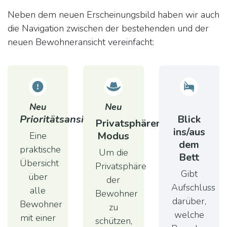
Neben dem neuen Erscheinungsbild haben wir auch
die Navigation zwischen der bestehenden und der
neuen Bewohneransicht vereinfacht:
Neu
Neu
Prioritätsansicht
Blick
Privatsphären-
ins/aus
Modus
Eine
dem
praktische
Um die
Bett
Übersicht
Privatsphäre
Gibt
über
der
Aufschluss
alle
Bewohner
darüber,
Bewohner
zu
welche
mit einer
schützen,