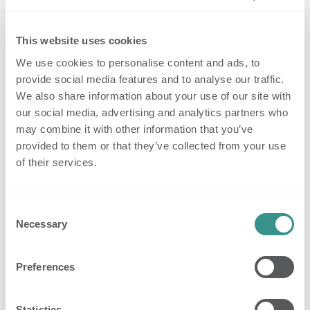
and-Jill-Zimmer, in denen zwei Bewohner jeweils
ihr eigenes Schlafzimmer haben, aber bestimmte
This website uses cookies
Räume, wie z. B. ein Badezimmer, gemeinsam
We use cookies to personalise content and ads, to
nutzen.
provide social media features and to analyse our traffic.
We also share information about your use of our site with
our social media, advertising and analytics partners who
may combine it with other information that you’ve
provided to them or that they’ve collected from your use
of their services.
Consent
Necessary
Selection
Die intelligenten Nobi-Lampen können nun sowohl
Preferences
in den privaten als auch in den gemeinschaftlich
genutzten Bereichen dieser Zimmer verwendet
Statistics