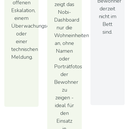
Bewohner
offenen
zeigt das
derzeit
Eskalation,
Nobi-
nicht im
einem
Dashboard
Bett
Überwachungsereignis
nur die
sind.
oder
Wohneinheiten
einer
an, ohne
technischen
Namen
Meldung.
oder
Porträtfotos
der
Bewohner
zu
zeigen -
ideal für
den
Einsatz
in