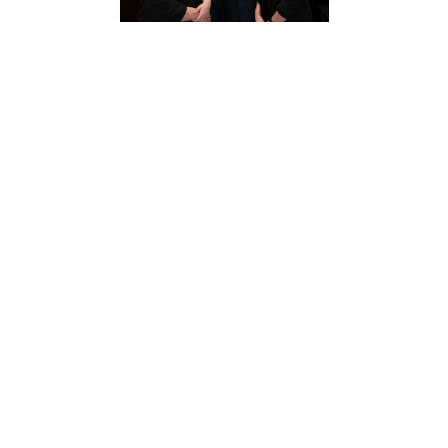
Warum bist du von den Nobi-Lösungen
überzeugt?
David: „Nobi sorgt dafür, dass Pflegeprodukte nicht
mehr stigmatisiert werden. Unansehnliche
Zugkordeln, Bodenmatten, Wearables, Kästen an
der Decke usw. – all das ist mit Nobi nicht nötig. Die
Menschen fühlen sich ganz normal, und zugleich
sicher.“
Was wollt ihr mit Porters Care erreichen, und
was kann Nobi dazu beitragen?