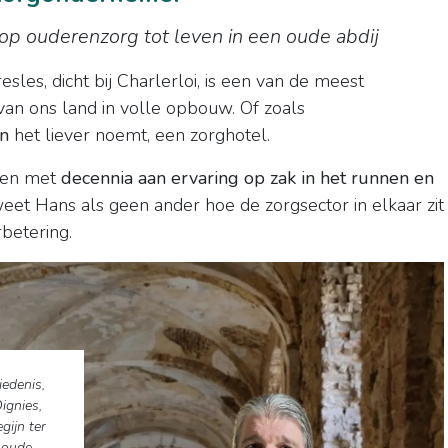
op ouderenzorg tot leven in een oude abdij
es, dicht bij Charlerloi, is een van de meest
n ons land in volle opbouw. Of zoals
an
het liever noemt, een zorghotel.
ssen met
decennia aan ervaring op zak in het runnen en
weet Hans als geen ander hoe de zorgsector in elkaar zit
rbetering.
iedenis,
ignies,
gijn ter
noude