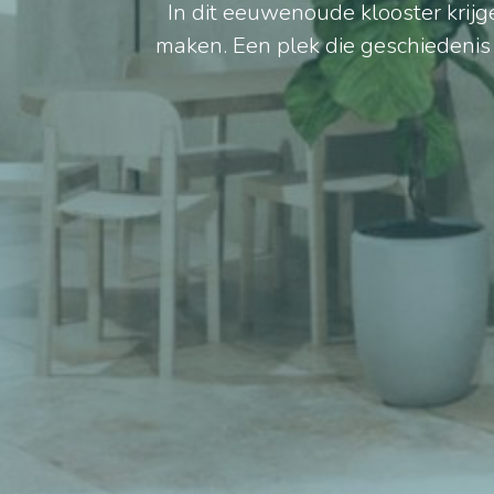
In dit eeuwenoude klooster krij
maken. Een plek die geschiedenis