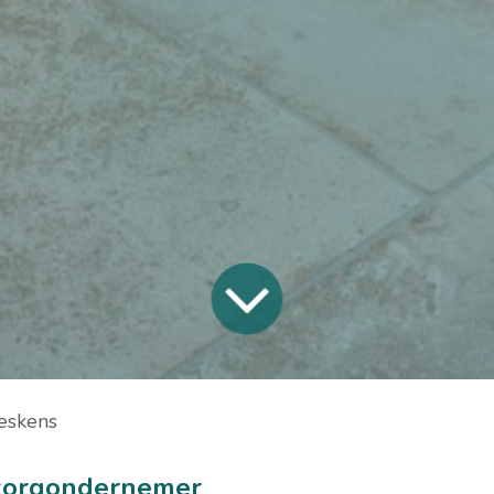
eskens
zorgondernemer