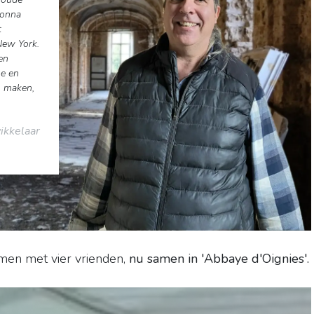
donna
t
New York.
en
ne en
n maken,
ikkelaar
amen met vier vrienden,
nu samen in 'Abbaye d'Oignies'.