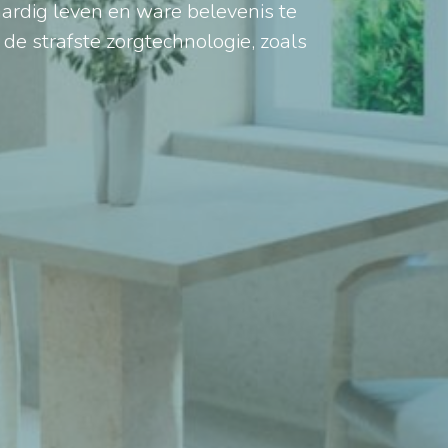
ardig leven en ware belevenis te
e strafste zorgtechnologie, zoals