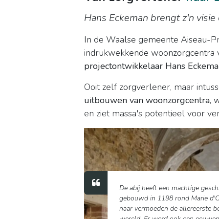
Hans Eckeman brengt z'n visie 
In de Waalse gemeente Aiseau-Presl
indrukwekkende woonzorgcentra va
projectontwikkelaar Hans Eckem
Ooit zelf zorgverlener, maar intu
uitbouwen van woonzorgcentra
, 
en ziet massa's potentieel voor ve
De abij heeft een machtige gesch
gebouwd in 1198 rond Marie d'O
naar vermoeden de allereerste be
wereld. Er werd ook een eeuwe