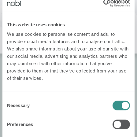
Les lampes intelligentes de Nobi
vous intéressent
?
This website uses cookies
Contactez votre distributeur local !
We use cookies to personalise content and ads, to
provide social media features and to analyse our traffic.
We also share information about your use of our site with
our social media, advertising and analytics partners who
may combine it with other information that you’ve
provided to them or that they’ve collected from your use
À propos de Nobi
of their services.
About Nobi
Contact
Consent
Nobi Pressroom
Necessary
Selection
Brochure de Nobi
Preferences
​Informations Légales